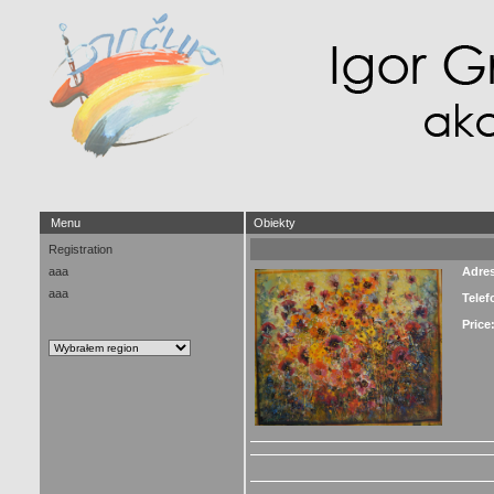
Menu
Obiekty
Registration
aaa
Adre
aaa
Telef
Price