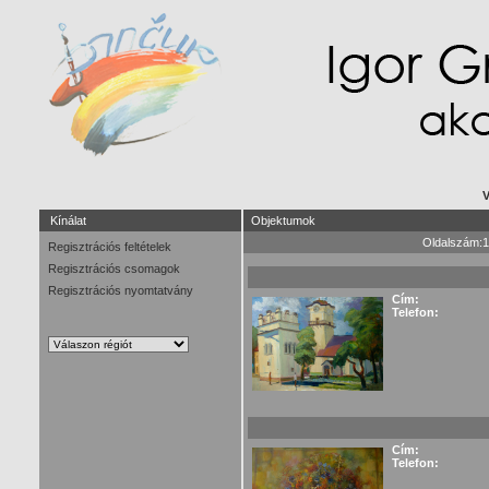
V
Kínálat
Objektumok
Oldalszám:1
Regisztrációs feltételek
Regisztrációs csomagok
Regisztrációs nyomtatvány
Cím:
Telefon:
Cím:
Telefon: