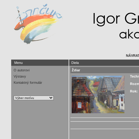
NÁVRAT
Menu
Diela
O autorovi
Ždiar
Výstavy
Tech
Kontaktný formulár
Rozm
Rok: