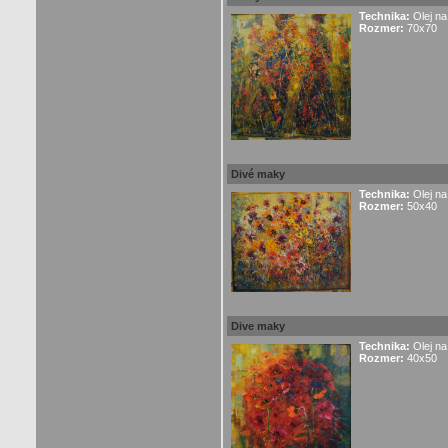
Technika:
Olej na
Rozmer:
70x70
Divé maky
Technika:
Olej na
Rozmer:
50x40
Dive maky
Technika:
Olej na
Rozmer:
40x50