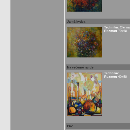
Jarná kytica
Technika:
Olej na
Rozmer:
70x60
Na večerné rande
Technika:
Rozmer:
40x50
Pav