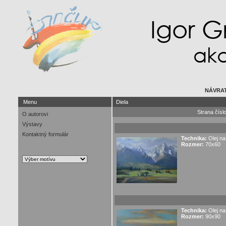
NÁVRAT
Menu
Diela
Strana čís
O autorovi
Výstavy
Kontaktný formulár
Technika:
Olej na
Rozmer:
70x60
Technika:
Olej na
Rozmer:
90x90