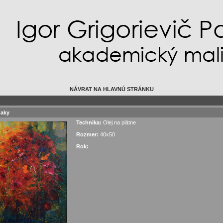
NÁVRAT NA HLAVNÚ STRÁNKU
maky
Technika:
Olej na plátne
Rozmer:
40x50
Rok: