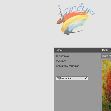
Menu
Diela
O autorovi
Dive 
Výstavy
Kontaktný formulár