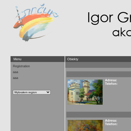
Menu
Obiekty
Registration
aaa
aaa
Adresa:
Telefon:
Adresa:
Telefon: