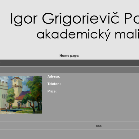
Home page:
y
Adresa:
Telefon:
Price:
aaa