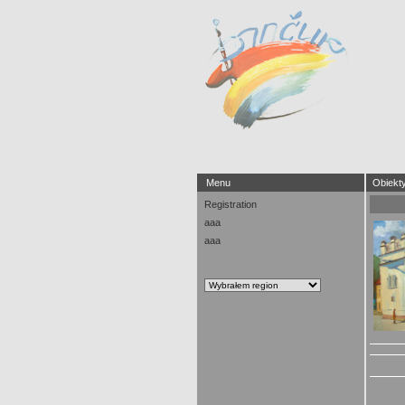
Menu
Obiekt
Registration
aaa
aaa