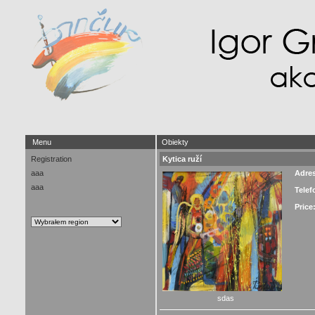
Menu
Obiekty
Registration
Kytica ruží
aaa
Adre
aaa
Telef
Price
sdas