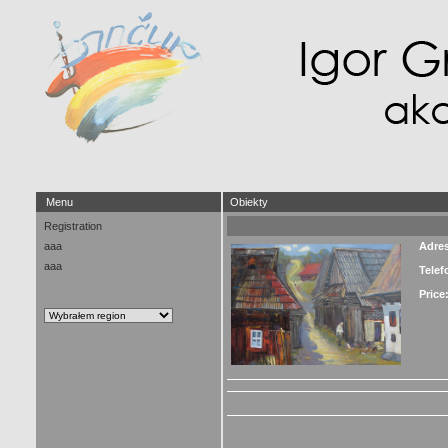
Menu
Obiekty
Registration
aaa
Adre
aaa
Telef
Price