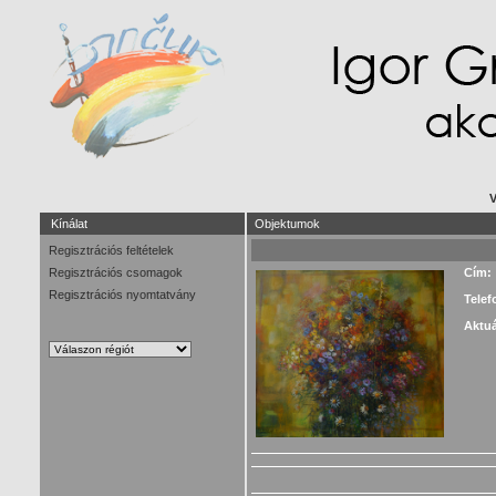
V
Kínálat
Objektumok
Regisztrációs feltételek
Regisztrációs csomagok
Cím:
Regisztrációs nyomtatvány
Telef
Aktuá