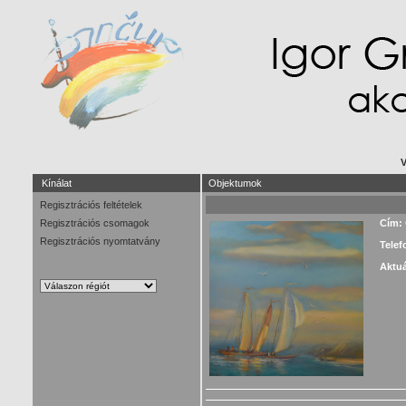
V
Kínálat
Objektumok
Regisztrációs feltételek
Regisztrációs csomagok
Cím:
Regisztrációs nyomtatvány
Telef
Aktuá