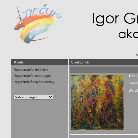
V
Kínálat
Objektumok
Regisztrációs feltételek
Regisztrációs csomagok
Cím:
Regisztrációs nyomtatvány
Telef
Aktuá