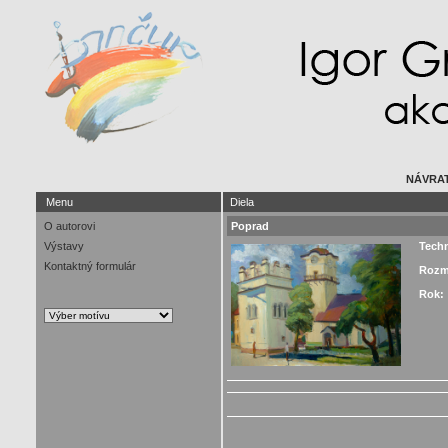
NÁVRAT
Menu
Diela
O autorovi
Poprad
Výstavy
Tech
Kontaktný formulár
Rozm
Rok: