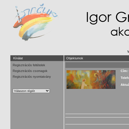
V
Kínálat
Objektumok
Regisztrációs feltételek
Regisztrációs csomagok
Cím:
Regisztrációs nyomtatvány
Telef
Aktuá